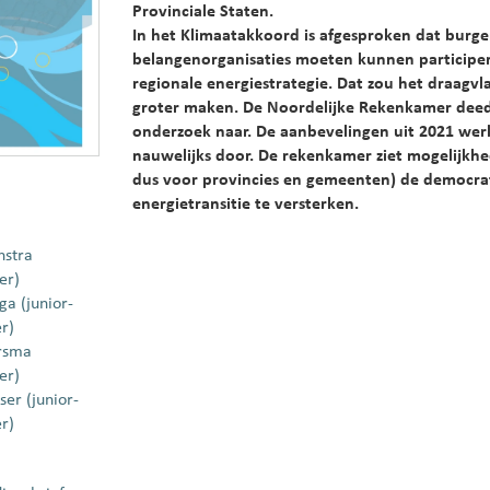
Provinciale Staten.
In het Klimaatakkoord is afgesproken dat burge
belangenorganisaties moeten kunnen participere
regionale energiestrategie. Dat zou het draagvl
groter maken. De Noordelijke Rekenkamer deed 
onderzoek naar. De aanbevelingen uit 2021 wer
nauwelijks door. De rekenkamer ziet mogelijkhe
dus voor provincies en gemeenten) de democrati
energietransitie te versterken.
nstra
er)
ga (junior-
r)
rsma
er)
ser (junior-
r)