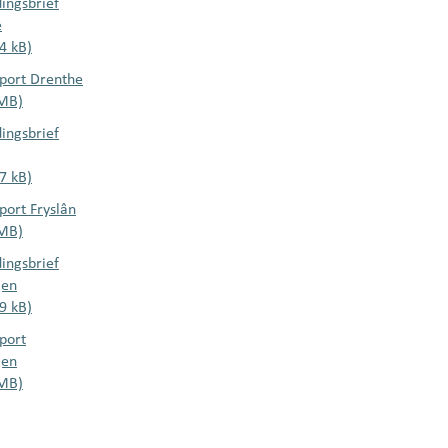
ingsbrief
e
24 kB)
port Drenthe
 MB)
ingsbrief
17 kB)
port Fryslân
 MB)
ingsbrief
gen
19 kB)
port
gen
 MB)