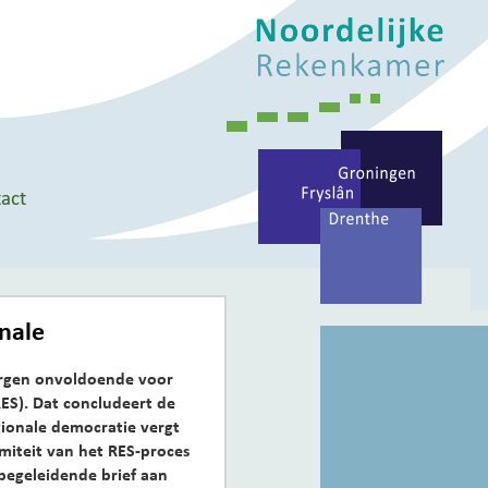
act
onale
orgen onvoldoende voor
RES). Dat concludeert de
ionale democratie vergt
imiteit van het RES-proces
 begeleidende brief aan