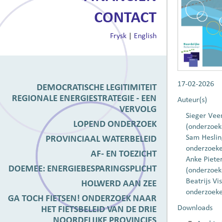
CONTACT
Frysk
|
English
17-02-2026
DEMOCRATISCHE LEGITIMITEIT
REGIONALE ENERGIESTRATEGIE - EEN
Auteur(s)
VERVOLG
Sieger Vee
LOPEND ONDERZOEK
(onderzoek
Sam Heslin
PROVINCIAAL WATERBELEID
onderzoeke
AF- EN TOEZICHT
Anke Piete
DOEMEE: ENERGIEBESPARINGSPLICHT
(onderzoek
Beatrijs Vis
HOLWERD AAN ZEE
onderzoeke
GA TOCH FIETSEN! ONDERZOEK NAAR
Downloads
HET FIETSBELEID VAN DE DRIE
NOORDELIJKE PROVINCIES