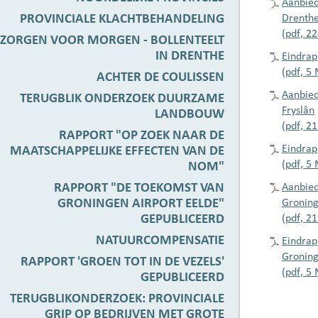
Aanbied
PROVINCIALE KLACHTBEHANDELING
Drenth
(pdf, 2
ZORGEN VOOR MORGEN - BOLLENTEELT
IN DRENTHE
Eindrap
(pdf, 5
ACHTER DE COULISSEN
Aanbied
TERUGBLIK ONDERZOEK DUURZAME
Fryslân
LANDBOUW
(pdf, 2
RAPPORT "OP ZOEK NAAR DE
Eindrap
MAATSCHAPPELIJKE EFFECTEN VAN DE
(pdf, 5
NOM"
RAPPORT "DE TOEKOMST VAN
Aanbied
GRONINGEN AIRPORT EELDE"
Gronin
GEPUBLICEERD
(pdf, 2
NATUURCOMPENSATIE
Eindrap
Gronin
RAPPORT 'GROEN TOT IN DE VEZELS'
(pdf, 5
GEPUBLICEERD
TERUGBLIKONDERZOEK: PROVINCIALE
GRIP OP BEDRIJVEN MET GROTE